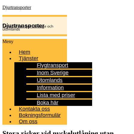
Djurtransporter
Djurtransporter
Transport av djur i Sverige och
utomlands
Meny
Hem
Tjänster
Flygtransport
Inom Sverige
Utomlands
Information
Lista med priser
Boka här
Kontakta oss
Bokningsformulär
Om oss
Stora risker vid nyckelutlåning utan