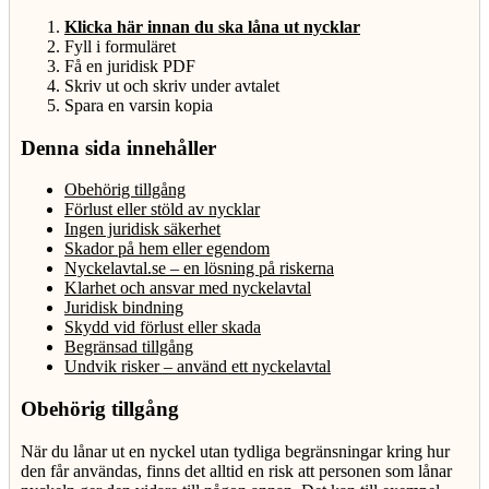
Klicka här innan du ska låna ut nycklar
Fyll i formuläret
Få en juridisk PDF
Skriv ut och skriv under avtalet
Spara en varsin kopia
Denna sida innehåller
Obehörig tillgång
Förlust eller stöld av nycklar
Ingen juridisk säkerhet
Skador på hem eller egendom
Nyckelavtal.se – en lösning på riskerna
Klarhet och ansvar med nyckelavtal
Juridisk bindning
Skydd vid förlust eller skada
Begränsad tillgång
Undvik risker – använd ett nyckelavtal
Obehörig tillgång
När du lånar ut en nyckel utan tydliga begränsningar kring hur
den får användas, finns det alltid en risk att personen som lånar