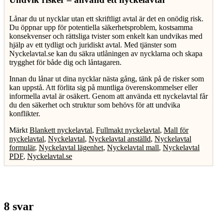
Lånar du ut nycklar utan ett skriftligt avtal är det en onödig risk.
Du öppnar upp för potentiella säkerhetsproblem, kostsamma
konsekvenser och rättsliga tvister som enkelt kan undvikas med
hjälp av ett tydligt och juridiskt avtal. Med tjänster som
Nyckelavtal.se kan du säkra utlåningen av nycklarna och skapa
trygghet för både dig och låntagaren.
Innan du lånar ut dina nycklar nästa gång, tänk på de risker som
kan uppstå. Att förlita sig på muntliga överenskommelser eller
informella avtal är osäkert. Genom att använda ett nyckelavtal får
du den säkerhet och struktur som behövs för att undvika
konflikter.
Märkt
Blankett nyckelavtal
,
Fullmakt nyckelavtal
,
Mall för
nyckelavtal
,
Nyckelavtal
,
Nyckelavtal anställd
,
Nyckelavtal
formulär
,
Nyckelavtal lägenhet
,
Nyckelavtal mall
,
Nyckelavtal
PDF
,
Nyckelavtal.se
8 svar