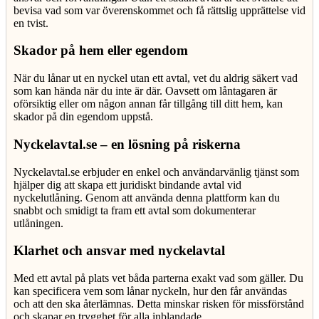
bevisa vad som var överenskommet och få rättslig upprättelse vid
en tvist.
Skador på hem eller egendom
När du lånar ut en nyckel utan ett avtal, vet du aldrig säkert vad
som kan hända när du inte är där. Oavsett om låntagaren är
oförsiktig eller om någon annan får tillgång till ditt hem, kan
skador på din egendom uppstå.
Nyckelavtal.se – en lösning på riskerna
Nyckelavtal.se erbjuder en enkel och användarvänlig tjänst som
hjälper dig att skapa ett juridiskt bindande avtal vid
nyckelutlåning. Genom att använda denna plattform kan du
snabbt och smidigt ta fram ett avtal som dokumenterar
utlåningen.
Klarhet och ansvar med nyckelavtal
Med ett avtal på plats vet båda parterna exakt vad som gäller. Du
kan specificera vem som lånar nyckeln, hur den får användas
och att den ska återlämnas. Detta minskar risken för missförstånd
och skapar en trygghet för alla inblandade.