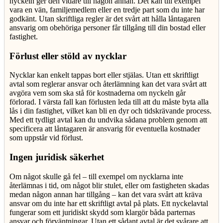
nyckeln ger den vidare till någon annan. Det kan till exempel
vara en vän, familjemedlem eller en tredje part som du inte har
godkänt. Utan skriftliga regler är det svårt att hålla låntagaren
ansvarig om obehöriga personer får tillgång till din bostad eller
fastighet.
Förlust eller stöld av nycklar
Nycklar kan enkelt tappas bort eller stjälas. Utan ett skriftligt
avtal som reglerar ansvar och återlämning kan det vara svårt att
avgöra vem som ska stå för kostnaderna om nyckeln går
förlorad. I värsta fall kan förlusten leda till att du måste byta alla
lås i din fastighet, vilket kan bli en dyr och tidskrävande process.
Med ett tydligt avtal kan du undvika sådana problem genom att
specificera att låntagaren är ansvarig för eventuella kostnader
som uppstår vid förlust.
Ingen juridisk säkerhet
Om något skulle gå fel – till exempel om nycklarna inte
återlämnas i tid, om något blir stulet, eller om fastigheten skadas
medan någon annan har tillgång – kan det vara svårt att kräva
ansvar om du inte har ett skriftligt avtal på plats. Ett nyckelavtal
fungerar som ett juridiskt skydd som klargör båda parternas
ansvar och förväntningar. Utan ett sådant avtal är det svårare att