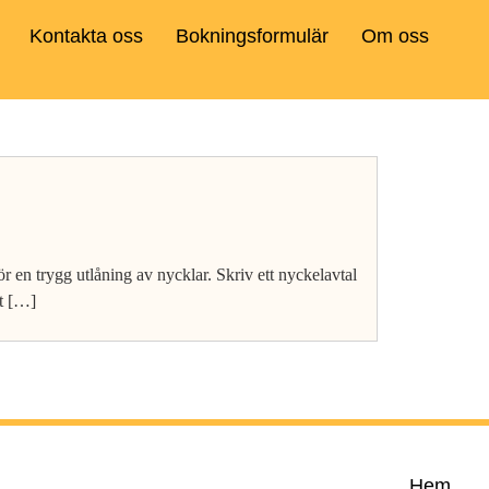
Kontakta oss
Bokningsformulär
Om oss
 för en trygg utlåning av nycklar. Skriv ett nyckelavtal
tt […]
Hem