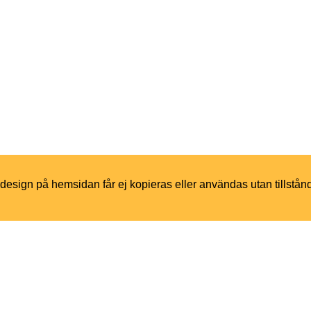
h design på hemsidan får ej kopieras eller användas utan tillstån