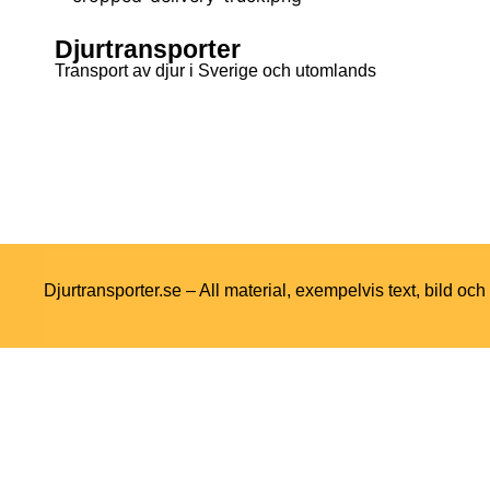
Djurtransporter
Transport av djur i Sverige och utomlands
Djurtransporter.se – All material, exempelvis text, bild oc