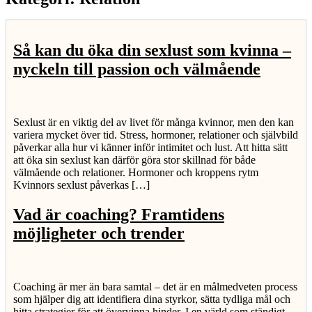
Så kan du öka din sexlust som kvinna –
nyckeln till passion och välmående
Sexlust är en viktig del av livet för många kvinnor, men den kan
variera mycket över tid. Stress, hormoner, relationer och självbild
påverkar alla hur vi känner inför intimitet och lust. Att hitta sätt
att öka sin sexlust kan därför göra stor skillnad för både
välmående och relationer. Hormoner och kroppens rytm
Kvinnors sexlust påverkas […]
Vad är coaching? Framtidens
möjligheter och trender
Coaching är mer än bara samtal – det är en målmedveten process
som hjälper dig att identifiera dina styrkor, sätta tydliga mål och
hitta strategier för att övervinna hinder. I en värld som ständigt