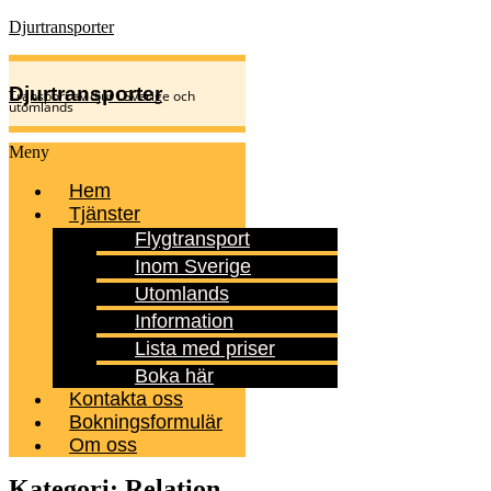
Djurtransporter
Djurtransporter
Transport av djur i Sverige och
utomlands
Meny
Hem
Tjänster
Flygtransport
Inom Sverige
Utomlands
Information
Lista med priser
Boka här
Kontakta oss
Bokningsformulär
Om oss
Kategori:
Relation