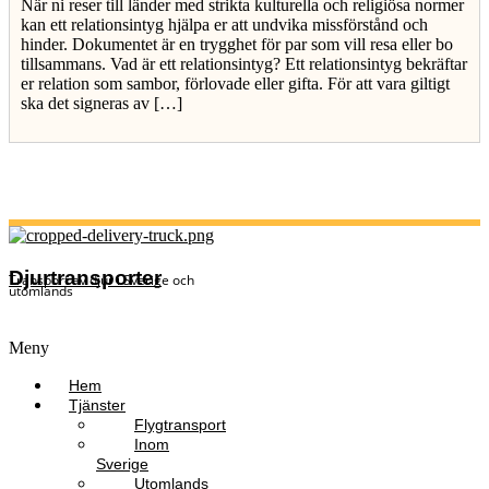
När ni reser till länder med strikta kulturella och religiösa normer
kan ett relationsintyg hjälpa er att undvika missförstånd och
hinder. Dokumentet är en trygghet för par som vill resa eller bo
tillsammans. Vad är ett relationsintyg? Ett relationsintyg bekräftar
er relation som sambor, förlovade eller gifta. För att vara giltigt
ska det signeras av […]
Djurtransporter
Transport av djur i Sverige och
utomlands
Meny
Hem
Tjänster
Flygtransport
Inom
Sverige
Utomlands