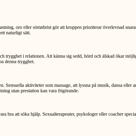
lastning, oro eller sömnbrist gör att kroppen prioriterar överlevnad snara
t naturligt sätt.
h trygghet i relationen. Att känna sig sedd, hörd och älskad ökar möjligh
pa denna trygghet.
usten. Sensuella aktiviteter som massage, att lyssna på musik, dansa elle
utning utan prestation kan vara frigörande.
ara bra att söka hjälp. Sexualterapeuter, psykologer eller coacher speci