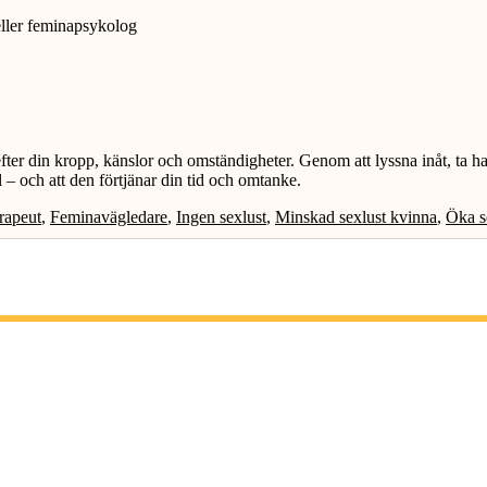
eller feminapsykolog
efter din kropp, känslor och omständigheter. Genom att lyssna inåt, ta
l – och att den förtjänar din tid och omtanke.
rapeut
,
Feminavägledare
,
Ingen sexlust
,
Minskad sexlust kvinna
,
Öka s