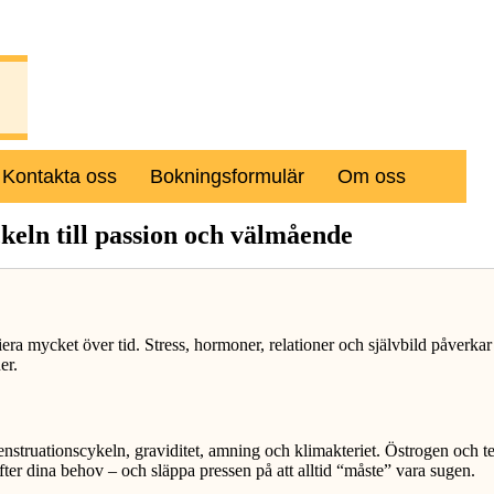
Kontakta oss
Bokningsformulär
Om oss
keln till passion och välmående
a mycket över tid. Stress, hormoner, relationer och självbild påverkar all
er.
ruationscykeln, graviditet, amning och klimakteriet. Östrogen och testos
efter dina behov – och släppa pressen på att alltid “måste” vara sugen.