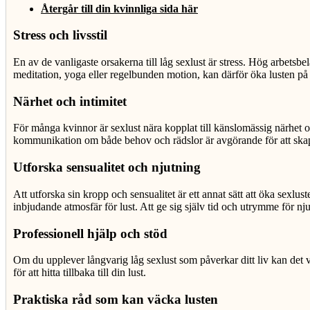
Återgår till din kvinnliga sida här
Stress och livsstil
En av de vanligaste orsakerna till låg sexlust är stress. Hög arbetsbe
meditation, yoga eller regelbunden motion, kan därför öka lusten på et
Närhet och intimitet
För många kvinnor är sexlust nära kopplat till känslomässig närhet oc
kommunikation om både behov och rädslor är avgörande för att ska
Utforska sensualitet och njutning
Att utforska sin kropp och sensualitet är ett annat sätt att öka sexl
inbjudande atmosfär för lust. Att ge sig själv tid och utrymme för nj
Professionell hjälp och stöd
Om du upplever långvarig låg sexlust som påverkar ditt liv kan det v
för att hitta tillbaka till din lust.
Praktiska råd som kan väcka lusten