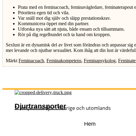
Prata med en feminacoach, feminavägledare, feminaterapeut 
Prioritera egen tid och vila.
Var snäll mot dig själv och släpp prestationskrav.
Kommunicera öppet med din partner.
Utforska nya sätt att njuta, både ensam och tillsammans.
Rör på dig regelbundet och ta hand om kroppen.
Sexlust är en dynamisk del av livet som förändras och anpassar sig 
mer levande och njutbar sexualitet. Kom ihåg att din lust är värdeful
Märkt
Feminacoach
,
Feminakompetens
,
Feminapsykolog
,
Feminate
Djurtransporter
Transport av djur i Sverige och utomlands
Hem