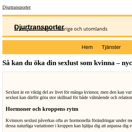
Djurtransporter
Djurtransporter
Transport av djur i Sverige och utomlands
Hem
Tjänster
Så kan du öka din sexlust som kvinna – nyc
Sexlust är en viktig del av livet för många kvinnor, men den kan varier
sexlust kan därför göra stor skillnad för både välmående och relation
Hormoner och kroppens rytm
Kvinnors sexlust påverkas ofta av hormonella förändringar under menst
dessa naturliga variationer i kroppen kan hjälpa dig att anpassa dig 