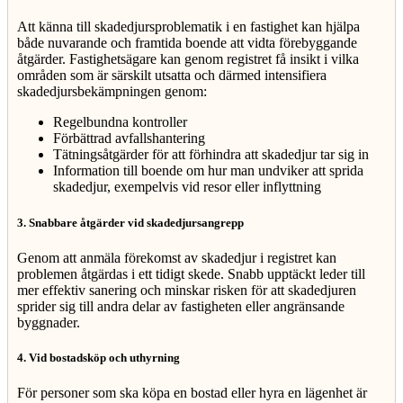
Att känna till skadedjursproblematik i en fastighet kan hjälpa
både nuvarande och framtida boende att vidta förebyggande
åtgärder. Fastighetsägare kan genom registret få insikt i vilka
områden som är särskilt utsatta och därmed intensifiera
skadedjursbekämpningen genom:
Regelbundna kontroller
Förbättrad avfallshantering
Tätningsåtgärder för att förhindra att skadedjur tar sig in
Information till boende om hur man undviker att sprida
skadedjur, exempelvis vid resor eller inflyttning
3. Snabbare åtgärder vid skadedjursangrepp
Genom att anmäla förekomst av skadedjur i registret kan
problemen åtgärdas i ett tidigt skede. Snabb upptäckt leder till
mer effektiv sanering och minskar risken för att skadedjuren
sprider sig till andra delar av fastigheten eller angränsande
byggnader.
4. Vid bostadsköp och uthyrning
För personer som ska köpa en bostad eller hyra en lägenhet är