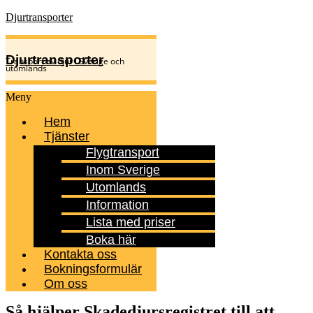
Djurtransporter
Djurtransporter
Transport av djur i Sverige och
utomlands
Meny
Hem
Tjänster
Flygtransport
Inom Sverige
Utomlands
Information
Lista med priser
Boka här
Kontakta oss
Bokningsformulär
Om oss
Så hjälper Skadedjursregistret till att