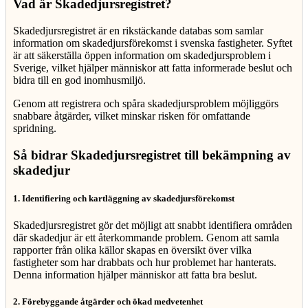
Vad är Skadedjursregistret?
Skadedjursregistret är en rikstäckande databas som samlar
information om skadedjursförekomst i svenska fastigheter. Syftet
är att säkerställa öppen information om skadedjursproblem i
Sverige, vilket hjälper människor att fatta informerade beslut och
bidra till en god inomhusmiljö.
Genom att registrera och spåra skadedjursproblem möjliggörs
snabbare åtgärder, vilket minskar risken för omfattande
spridning.
Så bidrar Skadedjursregistret till bekämpning av
skadedjur
1. Identifiering och kartläggning av skadedjursförekomst
Skadedjursregistret gör det möjligt att snabbt identifiera områden
där skadedjur är ett återkommande problem. Genom att samla
rapporter från olika källor skapas en översikt över vilka
fastigheter som har drabbats och hur problemet har hanterats.
Denna information hjälper människor att fatta bra beslut.
2. Förebyggande åtgärder och ökad medvetenhet