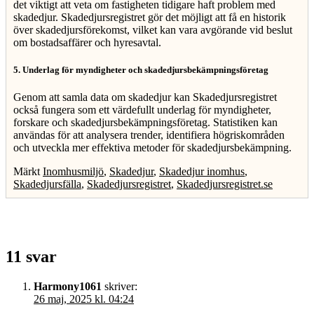
det viktigt att veta om fastigheten tidigare haft problem med
skadedjur. Skadedjursregistret gör det möjligt att få en historik
över skadedjursförekomst, vilket kan vara avgörande vid beslut
om bostadsaffärer och hyresavtal.
5. Underlag för myndigheter och skadedjursbekämpningsföretag
Genom att samla data om skadedjur kan Skadedjursregistret
också fungera som ett värdefullt underlag för myndigheter,
forskare och skadedjursbekämpningsföretag. Statistiken kan
användas för att analysera trender, identifiera högriskområden
och utveckla mer effektiva metoder för skadedjursbekämpning.
Märkt
Inomhusmiljö
,
Skadedjur
,
Skadedjur inomhus
,
Skadedjursfälla
,
Skadedjursregistret
,
Skadedjursregistret.se
11 svar
Harmony1061
skriver:
26 maj, 2025 kl. 04:24