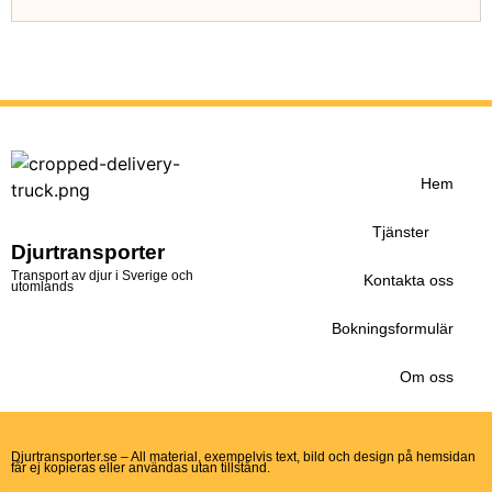
Hem
Tjänster
Djurtransporter
Transport av djur i Sverige och
Kontakta oss
utomlands
Bokningsformulär
Om oss
Djurtransporter.se – All material, exempelvis text, bild och design på hemsidan
får ej kopieras eller användas utan tillstånd.