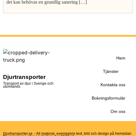
det kan behövas en grundlig sanering […]
Hem
Tjänster
Djurtransporter
Transport av djur i Sverige och
Kontakta oss
utomlands
Bokningsformulär
Om oss
Djurtransporter.se – All material, exempelvis text, bild och design på hemsidan