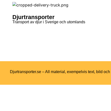
Djurtransporter
Transport av djur i Sverige och utomlands
Djurtransporter.se – All material, exempelvis text, bild oc