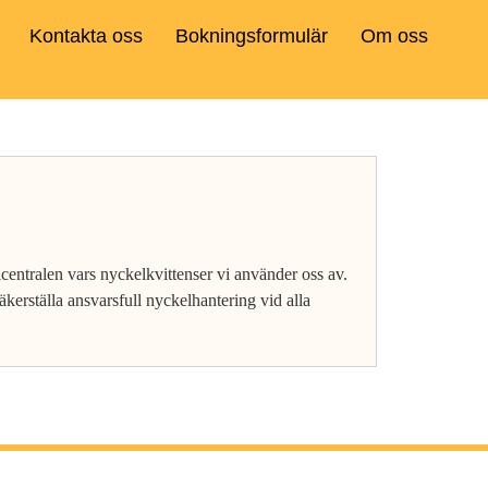
Kontakta oss
Bokningsformulär
Om oss
elcentralen vars nyckelkvittenser vi använder oss av.
äkerställa ansvarsfull nyckelhantering vid alla