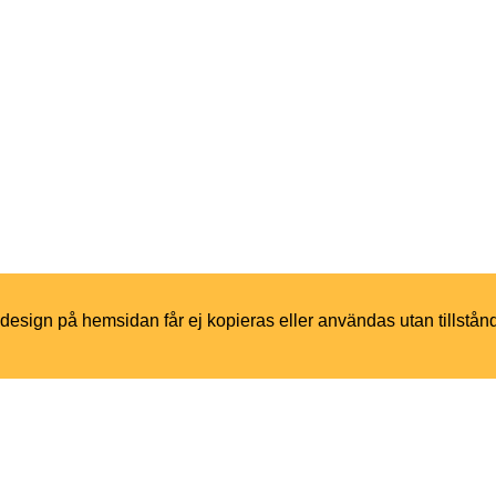
h design på hemsidan får ej kopieras eller användas utan tillstån