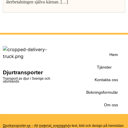
återbetalningen själva kärnan. […]
Hem
Tjänster
Djurtransporter
Transport av djur i Sverige och
Kontakta oss
utomlands
Bokningsformulär
Om oss
Djurtransporter.se – All material, exempelvis text, bild och design på hemsidan