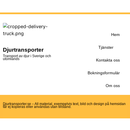
Hem
Tjänster
Djurtransporter
Transport av djur i Sverige och
utomlands
Kontakta oss
Bokningsformulär
Om oss
Djurtransporter.se – All material, exempelvis text, bild och design på hemsidan
får ej kopieras eller användas utan tillstånd.