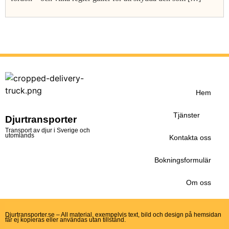
Hem
Tjänster
Djurtransporter
Transport av djur i Sverige och
utomlands
Kontakta oss
Bokningsformulär
Om oss
Djurtransporter.se – All material, exempelvis text, bild och design på hemsidan
får ej kopieras eller användas utan tillstånd.