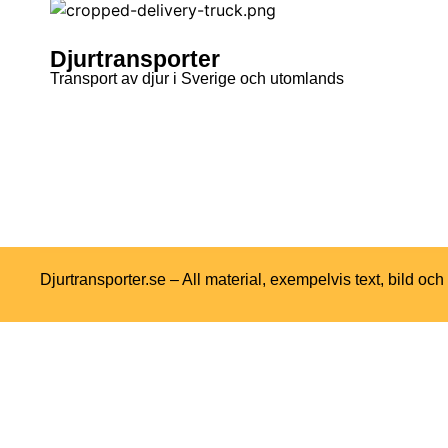
Djurtransporter
Transport av djur i Sverige och utomlands
Djurtransporter.se – All material, exempelvis text, bild oc