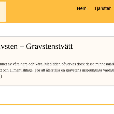
Hem
Tjänster
vsten – Gravstenstvätt
innet av våra nära och kära. Med tiden påverkas dock dessa minnesmär
äxt och allmänt slitage. För att återställa en gravstens ursprungliga värd
…]