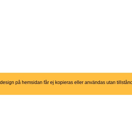
h design på hemsidan får ej kopieras eller användas utan tillstån