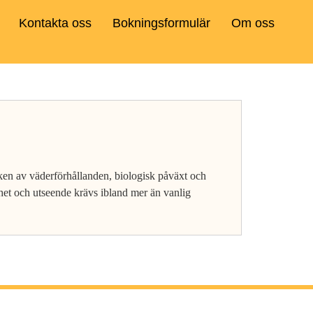
Kontakta oss
Bokningsformulär
Om oss
ken av väderförhållanden, biologisk påväxt och
ighet och utseende krävs ibland mer än vanlig