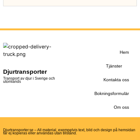
Hem
Tjänster
Djurtransporter
Transport av djur i Sverige och
Kontakta oss
utomlands
Bokningsformulär
Om oss
Djurtransporter.se – All material, exempelvis text, bild och design på hemsidan
får ej kopieras eller användas utan tillstånd.