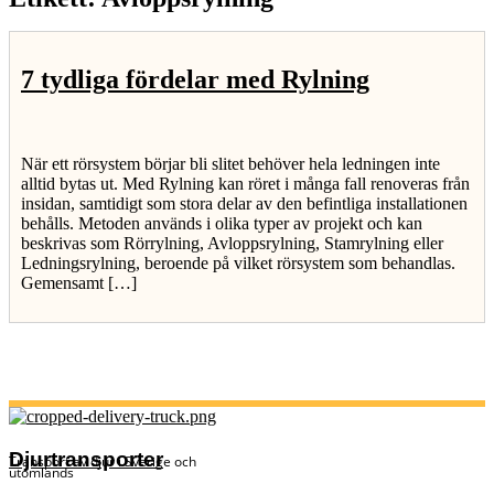
7 tydliga fördelar med Rylning
När ett rörsystem börjar bli slitet behöver hela ledningen inte
alltid bytas ut. Med Rylning kan röret i många fall renoveras från
insidan, samtidigt som stora delar av den befintliga installationen
behålls. Metoden används i olika typer av projekt och kan
beskrivas som Rörrylning, Avloppsrylning, Stamrylning eller
Ledningsrylning, beroende på vilket rörsystem som behandlas.
Gemensamt […]
Djurtransporter
Transport av djur i Sverige och
utomlands