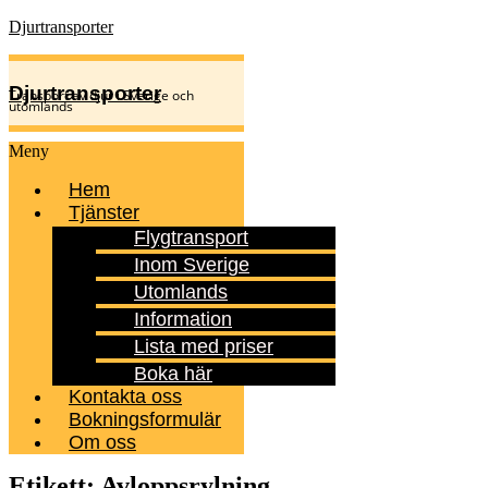
Djurtransporter
Djurtransporter
Transport av djur i Sverige och
utomlands
Meny
Hem
Tjänster
Flygtransport
Inom Sverige
Utomlands
Information
Lista med priser
Boka här
Kontakta oss
Bokningsformulär
Om oss
Etikett:
Avloppsrylning