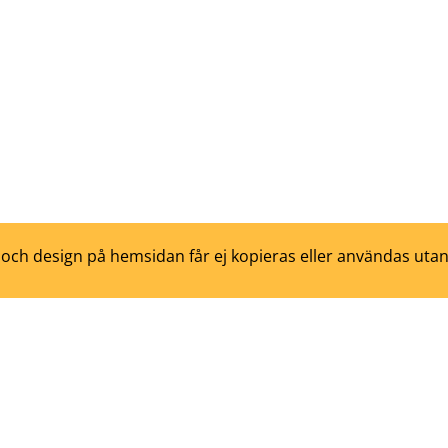
d och design på hemsidan får ej kopieras eller användas utan