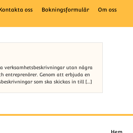
Kontakta oss
Bokningsformulär
Om oss
ssa verksamhetsbeskrivningar utan några
ch entreprenörer. Genom att erbjuda en
skrivningar som ska skickas in till […]
Hem