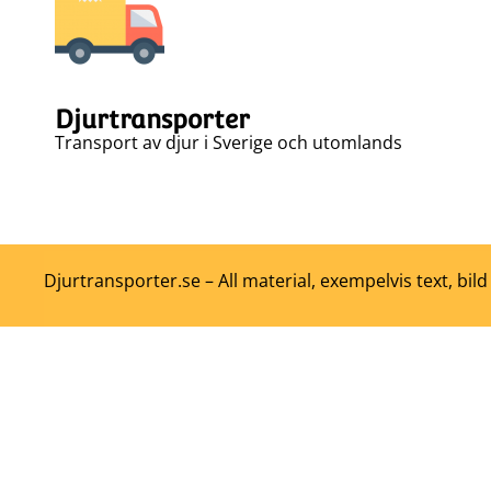
Djurtransporter
Transport av djur i Sverige och utomlands
Djurtransporter.se – All material, exempelvis text, bil