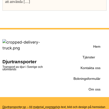
att använda […]
Hem
Tjänster
Djurtransporter
Transport av djur i Sverige och
Kontakta oss
utomlands
Bokningsformulär
Om oss
Djurtransporter.se – All material, exempelvis text, bild och design på hemsidan