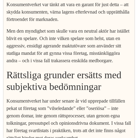
Konsumentverket var tänkt att vara en garant för just detta – att
skydda konsumenten, värna lagens efterlevnad och upprätthålla
förtroendet för marknaden.
Men den myndighet som skulle vara en neutral aktör har istället
blivit en spelare. Och inte vilken spelare som helst, utan en
aggressiv, ensidigt agerande maktutövare som använder sitt
statliga mandat för att gynna vissa företag, misstänkliggöra
andra – och i vissa fall trakassera enskilda medborgare.
Rättsliga grunder ersätts med
subjektiva bedömningar
Konsumentverket har under senare år vid upprepade tillfällen
pekat ut företag som ”vilseledande” eller ”oseriösa” – inte
genom domar, inte genom rättsprocesser, utan genom egna
tolkningar, pressutspel och opinionsdrivna dokument. I vissa fall
har företag svartlistats i praktiken, trots att det inte finns något
rättsligt hinder mot deras verksamhet.