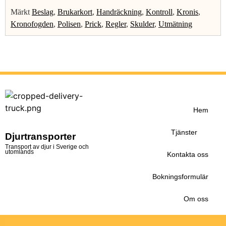
Märkt
Beslag
,
Brukarkort
,
Handräckning
,
Kontroll
,
Kronis
,
Kronofogden
,
Polisen
,
Prick
,
Regler
,
Skulder
,
Utmätning
Hem
Tjänster
Djurtransporter
Transport av djur i Sverige och
utomlands
Kontakta oss
Bokningsformulär
Om oss