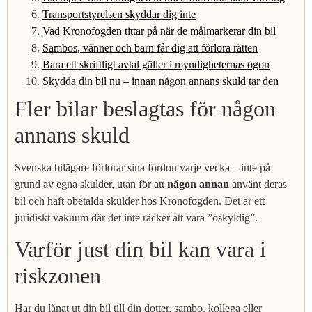
Transportstyrelsen skyddar dig inte
Vad Kronofogden tittar på när de målmarkerar din bil
Sambos, vänner och barn får dig att förlora rätten
Bara ett skriftligt avtal gäller i myndigheternas ögon
Skydda din bil nu – innan någon annans skuld tar den
Fler bilar beslagtas för någon
annans skuld
Svenska bilägare förlorar sina fordon varje vecka – inte på
grund av egna skulder, utan för att
någon annan
använt deras
bil och haft obetalda skulder hos Kronofogden. Det är ett
juridiskt vakuum där det inte räcker att vara ”oskyldig”.
Varför just din bil kan vara i
riskzonen
Har du lånat ut din bil till din dotter, sambo, kollega eller